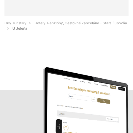
Orly Turistiky
Hotely, Penzióny, Cestovné kancelárie - Stará Ľubovňa
U Jeleňa