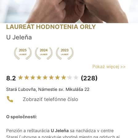
LAUREÁT HODNOTENIA ORLY
U Jeleňa
Pokaż więcej >>
8.2
(228)
Stará Ľubovňa, Námestie sv. Mikuláša 22
Zobraziť telefónne číslo
O spoločnosti:
Penzión a reštaurácia
U Jeleňa
sa nachádza v centre
Starej Ľubovne a poskytuje vhodné miesto na oddych aj