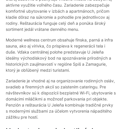
aktívne využitie voľného času. Zariadenie zabezpečuje
komfortné ubytovanie v izbách a apartmánoch, pričom
kladie dôraz na súkromie a pohodlie pre jednotlivcov aj
rodiny. Reštaurácia funguje celý deň a ponúka široký
sortiment jedál vrátane denného menu.
Moderné wellness centrum obsahuje fínska, parná a infra
sauna, ako aj vírivka, čo prispieva k regenerácii tela i
duše. Vďaka centrálnej polohe predstavuje U Jeleňa
ideálny východiskový bod na spoznávanie prírodných a
historických zaujímavostí v regióne Spiš a Zamagurie,
ktorý je obľúbený medzi turistami.
Zariadenie je vhodné aj na organizovanie rodinných osláv,
svadieb a firemných akcií so zaistením cateringu. Pre
návštevníkov sú k dispozícii bezplatné Wi-Fi, ubytovanie s
domácimi miláčikmi a možnosť parkovania pri objekte.
Penzión a reštaurácia U Jeleňa kombinuje tradičné prvky
s modernými službami za účelom vytvorenia nápaditého
zážitku pre hostí.