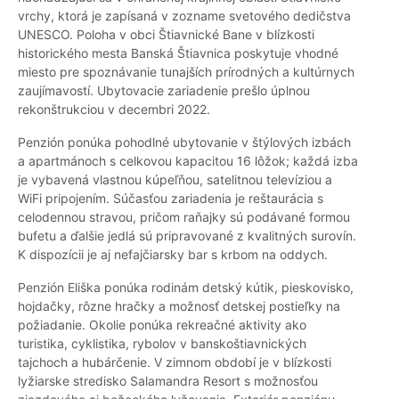
vrchy, ktorá je zapísaná v zozname svetového dedičstva
UNESCO. Poloha v obci Štiavnické Bane v blízkosti
historického mesta Banská Štiavnica poskytuje vhodné
miesto pre spoznávanie tunajších prírodných a kultúrnych
zaujímavostí. Ubytovacie zariadenie prešlo úplnou
rekonštrukciou v decembri 2022.
Penzión ponúka pohodlné ubytovanie v štýlových izbách
a apartmánoch s celkovou kapacitou 16 lôžok; každá izba
je vybavená vlastnou kúpeľňou, satelitnou televíziou a
WiFi pripojením. Súčasťou zariadenia je reštaurácia s
celodennou stravou, pričom raňajky sú podávané formou
bufetu a ďalšie jedlá sú pripravované z kvalitných surovín.
K dispozícii je aj nefajčiarsky bar s krbom na oddych.
Penzión Eliška ponúka rodinám detský kútik, pieskovisko,
hojdačky, rôzne hračky a možnosť detskej postieľky na
požiadanie. Okolie ponúka rekreačné aktivity ako
turistika, cyklistika, rybolov v banskoštiavnických
tajchoch a hubárčenie. V zimnom období je v blízkosti
lyžiarske stredisko Salamandra Resort s možnosťou