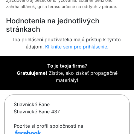
zjazdového aj bežeckého lyžovania. Exteriér penziónu
zahŕňa altánok, gril a terasu určené na oddych v prírode.
Hodnotenia na jednotlivých
stránkach
Iba prihlásení používatelia majú prístup k týmto
údajom.
Kliknite sem pre prihlásenie.
To je tvoja firma
?
Gratulujeme!
Zistite, ako získať propagačné
materiály!
Štiavnické Bane
Štiavnické Bane 437
Pozrite si profil spoločnosti na