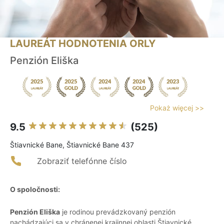
LAUREÁT HODNOTENIA ORLY
Penzión Eliška
Pokaż więcej >>
9.5
(525)
Štiavnické Bane, Štiavnické Bane 437
Zobraziť telefónne číslo
O spoločnosti:
Penzión Eliška
je rodinou prevádzkovaný penzión
nachádzajúci sa v chránenej krajinnej oblasti Štiavnické