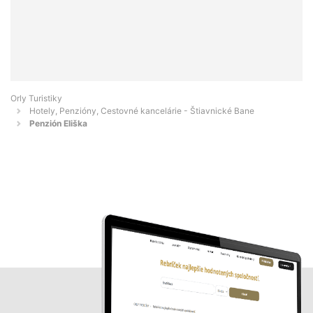
Orly Turistiky
Hotely, Penzióny, Cestovné kancelárie - Štiavnické Bane
Penzión Eliška