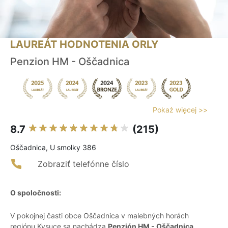
LAUREÁT HODNOTENIA ORLY
Penzion HM - Oščadnica
Pokaż więcej >>
8.7
(215)
Oščadnica, U smolky 386
Zobraziť telefónne číslo
O spoločnosti:
V pokojnej časti obce Oščadnica v malebných horách
regiónu Kysuce sa nachádza
Penzión HM - Oščadnica
,