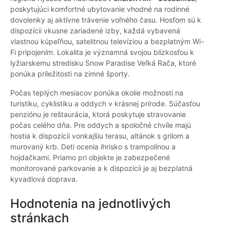
poskytujúci komfortné ubytovanie vhodné na rodinné
dovolenky aj aktívne trávenie voľného času. Hosťom sú k
dispozícii vkusne zariadené izby, každá vybavená
vlastnou kúpeľňou, satelitnou televíziou a bezplatným Wi-
Fi pripojením. Lokalita je významná svojou blízkosťou k
lyžiarskemu stredisku Snow Paradise Veľká Rača, ktoré
ponúka príležitosti na zimné športy.
Počas teplých mesiacov ponúka okolie možnosti na
turistiku, cyklistiku a oddych v krásnej prírode. Súčasťou
penziónu je reštaurácia, ktorá poskytuje stravovanie
počas celého dňa. Pre oddych a spoločné chvíle majú
hostia k dispozícii vonkajšiu terasu, altánok s grilom a
murovaný krb. Deti ocenia ihrisko s trampolínou a
hojdačkami. Priamo pri objekte je zabezpečené
monitorované parkovanie a k dispozícii je aj bezplatná
kyvadlová doprava.
Hodnotenia na jednotlivých
stránkach