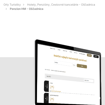
Orly Turistiky
Hotely, Penzióny, Cestovné kancelárie - Oščadnica
Penzion HM - Oščadnica