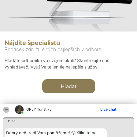
Nájdite špecialistu
Rebríček združuje tých najlepších v odbore
Hľadáte odborníka vo svojom okolí? Skontrolujte náš
vyhľadávač. Využívajte len tie najlepšie služby.
Hľadať
ORLY Turistiky
Live chat
11:43
Organizátor hodnotenia
Hodnotenie
Kontakt
Dobrý deň, radi Vám pomôžeme! 🙂 Kliknite na
Bright Side Solutions sp. z o.
Laureáti
Kontakt