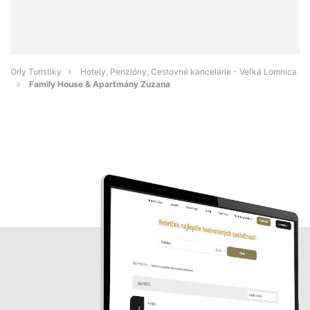
Orly Turistiky
Hotely, Penzióny, Cestovné kancelárie - Veľká Lomnica
Family House & Apartmány Zuzana