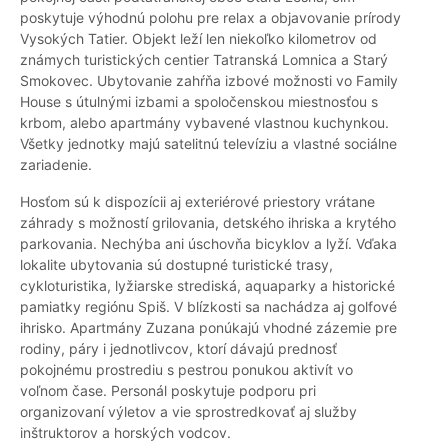
poskytuje výhodnú polohu pre relax a objavovanie prírody
Vysokých Tatier. Objekt leží len niekoľko kilometrov od
známych turistických centier Tatranská Lomnica a Starý
Smokovec. Ubytovanie zahŕňa izbové možnosti vo Family
House s útulnými izbami a spoločenskou miestnosťou s
krbom, alebo apartmány vybavené vlastnou kuchynkou.
Všetky jednotky majú satelitnú televíziu a vlastné sociálne
zariadenie.
Hosťom sú k dispozícii aj exteriérové priestory vrátane
záhrady s možností grilovania, detského ihriska a krytého
parkovania. Nechýba ani úschovňa bicyklov a lyží. Vďaka
lokalite ubytovania sú dostupné turistické trasy,
cykloturistika, lyžiarske strediská, aquaparky a historické
pamiatky regiónu Spiš. V blízkosti sa nachádza aj golfové
ihrisko. Apartmány Zuzana ponúkajú vhodné zázemie pre
rodiny, páry i jednotlivcov, ktorí dávajú prednosť
pokojnému prostrediu s pestrou ponukou aktivít vo
voľnom čase. Personál poskytuje podporu pri
organizovaní výletov a vie sprostredkovať aj služby
inštruktorov a horských vodcov.