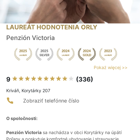
LAUREÁT HODNOTENIA ORLY
Penzión Victoria
Pokaż więcej >>
9
(336)
Kriváň, Korytárky 207
Zobraziť telefónne číslo
O spoločnosti:
Penzión Victoria
sa nachádza v obci Korytárky na úpätí
Poľany a poskytuje komfortné ubytovanie i stravovacie