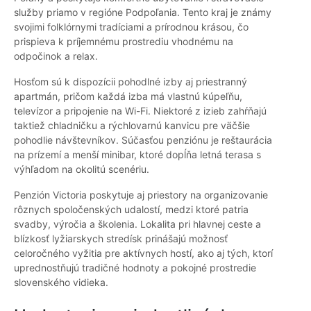
služby priamo v regióne Podpoľania. Tento kraj je známy
svojimi folklórnymi tradíciami a prírodnou krásou, čo
prispieva k príjemnému prostrediu vhodnému na
odpočinok a relax.
Hosťom sú k dispozícii pohodlné izby aj priestranný
apartmán, pričom každá izba má vlastnú kúpeľňu,
televízor a pripojenie na Wi-Fi. Niektoré z izieb zahŕňajú
taktiež chladničku a rýchlovarnú kanvicu pre väčšie
pohodlie návštevníkov. Súčasťou penziónu je reštaurácia
na prízemí a menší minibar, ktoré dopĺňa letná terasa s
výhľadom na okolitú scenériu.
Penzión Victoria poskytuje aj priestory na organizovanie
rôznych spoločenských udalostí, medzi ktoré patria
svadby, výročia a školenia. Lokalita pri hlavnej ceste a
blízkosť lyžiarskych stredísk prinášajú možnosť
celoročného vyžitia pre aktívnych hostí, ako aj tých, ktorí
uprednostňujú tradičné hodnoty a pokojné prostredie
slovenského vidieka.