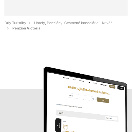
Orly Turistiky
Hotely, Penzióny, Cestovné kancelárie - Kriváň
Penzión Victoria