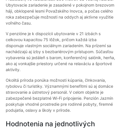
Ubytovacie zariadenie je zasadené v pokojnom brezovom
háji, obklopené lesmi Považského Inovca, a počas celého
roka zabezpečuje možnosti na oddych aj aktívne využitie
voľného času.
V penzióne je k dispozícii ubytovanie v 21 izbách s
celkovou kapacitou 75 lôžok, pričom každá izba
disponuje vlastným sociálnym zariadením. Na prízemí sa
nachádzajú aj izby s bezbariérovým prístupom. Súčasťou
vybavenia sú jedáleň s barom, konferenčný salónik, herňa,
ako aj vonkajšie priestory určené na relaxáciu a športové
aktivity.
Okolitá príroda ponúka možnosti kúpania, člnkovania,
rybolovu či turistiky. Významnými benefitmi sú aj domáce
stravovanie a ústretový personál. V celom objekte je
zabezpečené bezplatné Wi-Fi pripojenie. Penzión Jazmín
poskytuje vhodné prostredie pre rodinné pobyty, firemné
podujatia, oslavy a školy v prírode.
Hodnotenia na jednotlivých