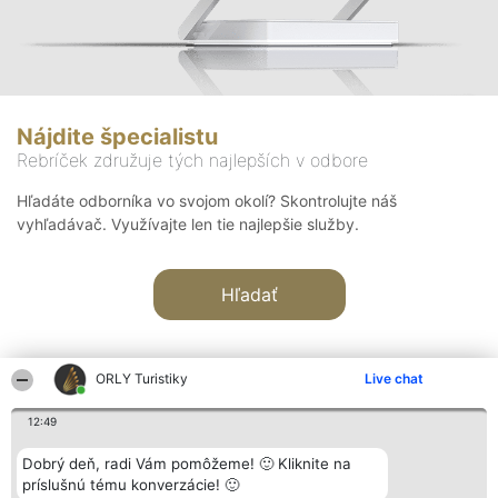
Nájdite špecialistu
Rebríček združuje tých najlepších v odbore
Hľadáte odborníka vo svojom okolí? Skontrolujte náš
vyhľadávač. Využívajte len tie najlepšie služby.
Hľadať
ORLY Turistiky
Live chat
12:49
Organizátor hodnotenia
Hodnotenie
Kontakt
Dobrý deň, radi Vám pomôžeme! 🙂 Kliknite na
Bright Side Solutions sp. z o.
Laureáti
Kontakt
príslušnú tému konverzácie! 🙂
o. sp. k.
Lista