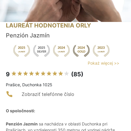
LAUREÁT HODNOTENIA ORLY
Penzión Jazmín
Pokaż więcej >>
9
(85)
Prašice, Duchonka 1025
Zobraziť telefónne číslo
O spoločnosti:
Penzión Jazmín
sa nachádza v oblasti Duchonka pri
Prašiciach, vo vzdialenosti 350 metrov od vodnej nádrže.