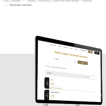
Orly Turistiky
Hotely, Penzióny, Cestovné kancelárie - Prašice
Penzión Jazmín