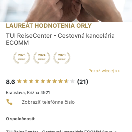
LAUREÁT HODNOTENIA ORLY
TUI ReiseCenter - Cestovná kancelária
ECOMM
Pokaż więcej >>
8.6
(21)
Bratislava, Krížna 4921
Zobraziť telefónne číslo
O spoločnosti:
TUI ReiseCenter - Cestovná kancelária ECOMM
funguje