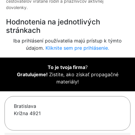
cestovateľov vrátane rodín a priaznivcov aktívnej
dovolenky.
Hodnotenia na jednotlivých
stránkach
Iba prihlásení používatelia majú prístup k týmto
údajom.
Kliknite sem pre prihlásenie.
To je tvoja firma
?
Gratulujeme!
Zistite, ako získať propagačné
materiály!
Bratislava
Krížna 4921