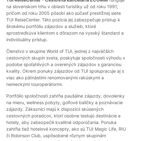
na slovenskom trhu v oblasti turistiky už od roku 1991,
pričom od roku 2005 pôsobí ako súčasť prestížnej siete
TUI ReiseCenter. Táto pozícia jej zabezpečuje prístup k
širokému portfóliu zájazdov a služieb, ktoré
sprostredkúva klientom s dôrazom na vysoký štandard a
individuálny prístup.
Členstvo v skupine World of TUI, jednej z najväčších
cestovných skupín sveta, poskytuje spoločnosti výhodu v
podobe spoľahlivých a overených zájazdov s garanciou
kvality. Okrem ponuky zájazdov od TUI spolupracuje aj s
viac ako pätnástimi renomovanými rakúskymi a
nemeckými touroperátormi.
Portfólio spoločnosti zahŕňa paušálne zájazdy, dovolenky
na mieru, wellness pobyty, golfové balíčky a poznávacie
zájazdy. Zákazníci majú k dispozícii skúsených
cestovných poradcov, ktorí osobne testujú destinácie a
hotely, aby zabezpečili kvalitné odporúčania. Ponuka
zahŕňa tiež hotelové koncepty, ako sú TUI Magic Life, RIU
či Robinson Club, uspôsobené rôznym skupinám