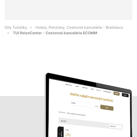
Orly Turistiky
Hotely, Penzióny, Cestovné kancelárie - Bratislava
TUI ReiseCenter - Cestovná kancelária ECOMM