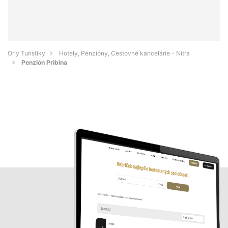
Orly Turistiky
Hotely, Penzióny, Cestovné kancelárie - Nitra
Penzión Pribina