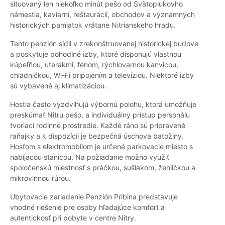
situovaný len niekoľko minút pešo od Svätoplukovho
námestia, kaviarní, reštaurácií, obchodov a významných
historických pamiatok vrátane Nitrianskeho hradu.
Tento penzión sídli v zrekonštruovanej historickej budove
a poskytuje pohodlné izby, ktoré disponujú vlastnou
kúpeľňou, uterákmi, fénom, rýchlovarnou kanvicou,
chladničkou, Wi-Fi pripojením a televíziou. Niektoré izby
sú vybavené aj klimatizáciou.
Hostia často vyzdvihujú výbornú polohu, ktorá umožňuje
preskúmať Nitru pešo, a individuálny prístup personálu
tvoriaci rodinné prostredie. Každé ráno sú pripravené
raňajky a k dispozícii je bezpečná úschova batožiny.
Hosťom s elektromobilom je určené parkovacie miesto s
nabíjacou stanicou. Na požiadanie možno využiť
spoločenskú miestnosť s práčkou, sušiakom, žehličkou a
mikrovlnnou rúrou.
Ubytovacie zariadenie Penzión Pribina predstavuje
vhodné riešenie pre osoby hľadajúce komfort a
autentickosť pri pobyte v centre Nitry.