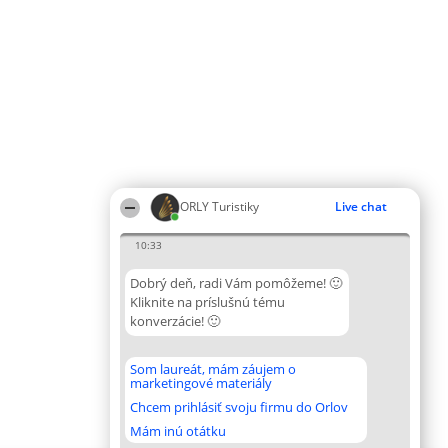
ORLY Turistiky
Live chat
10:33
Dobrý deň, radi Vám pomôžeme! 🙂
Kliknite na príslušnú tému
konverzácie! 🙂
Som laureát, mám záujem o
marketingové materiály
Chcem prihlásiť svoju firmu do Orlov
Mám inú otátku