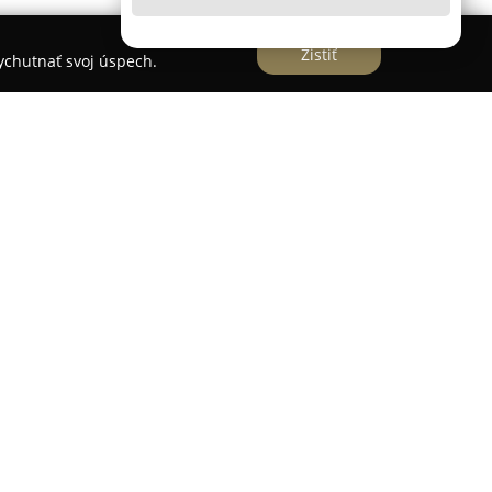
Zistiť
vychutnať svoj úspech.
i Višňové na úpätí Malej Fatry a poskytuje
nom prostredí. Kapacita zariadenia predstavuje
h izbách, pričom každá izba obsahuje vlastnú
 a bezplatné Wi-Fi pripojenie pre zvýšený komfort
ia s kapacitou 100 miest, ktorá ponúka
 denného menu a pízz. Okolie obce Višňové
aktívny oddych, ako je pešia turistika, cyklistika
chádzajú významné historické pamiatky, napríklad