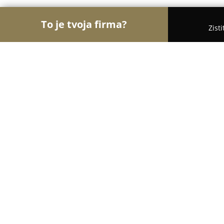
To je tvoja firma?
Zist
Orly Turistiky
Hotely, Penzióny, Cestovné kancelá
Penzión Pagy - Višňové
8.2
(382)
Višňové, Družstevná 76
Zobraziť telefónne číslo