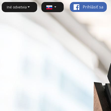
Prihlásiť sa
Iné odvetvia