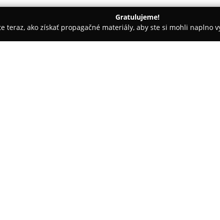
Gratulujeme!
ite teraz, ako získať propagačné materiály, aby ste si mohli naplno 
rie - Višňové
Penzión Pagy - Višňové
O spoločnosti:
Penzión Pagy
sa nachádza v obc
komfortné ubytovanie v príjem
26 lôžok v moderne zariadenýc
kúpeľňu, toaletu, LCD televízor
hostí.
Súčasťou penziónu je reštaurác
celodenné stravovanie vrátane
ponúka množstvo príležitostí na 
či lyžovanie. V blízkosti sa na