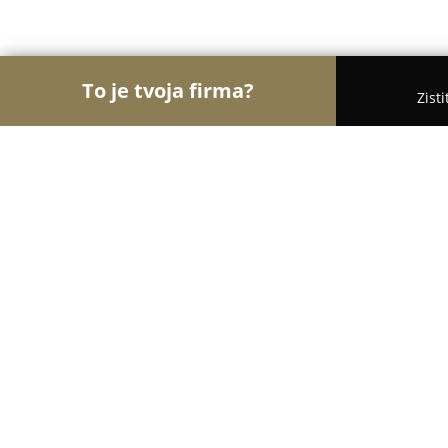
To je tvoja firma?
Zist
Orly Turistiky
Hotely, Penzióny, Cestovné kancelá
Penzión Jarka
8.8
(347)
Bratislava, Hrachová 61