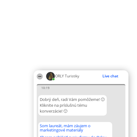
ORLY Turistiky
Live chat
10:19
Dobrý deň, radi Vám pomôžeme! 🙂
Kliknite na príslušnú tému
konverzácie! 🙂
Som laureát, mám záujem o
marketingové materiály