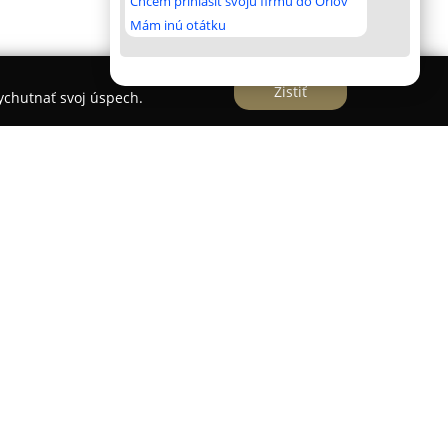
Chcem prihlásiť svoju firmu do Orlov
Mám inú otátku
Zistiť
vychutnať svoj úspech.
tislave na Hrachovej ulici v pokojnej lokalite
ra od letiska a 7 kilometrov od centra hlavného
 prostredí Podunajska a Žitného ostrova,
e vhodné pre turistov aj obchodných cestujúcich.
nástich izieb s moderným vybavením alebo jedného
úkajú vlastnú kúpeľňu, televízor a pripojenie na
zahŕňajú jednolôžkové, dvojlôžkové, trojlôžkové a