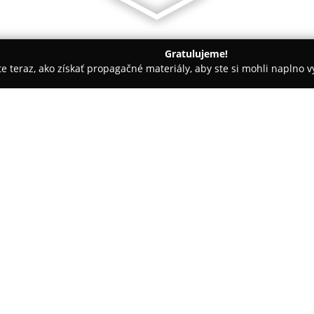
Gratulujeme!
ite teraz, ako získať propagačné materiály, aby ste si mohli naplno 
rie - Bratislava
Penzión Jarka
O spoločnosti:
Penzión Jarka
sa nachádza v Bra
Ružinova, približne 5,5 kilomet
mesta. Umiestnený v pôsobivom
poskytuje komfortné ubytovani
Klienti si môžu zvoliť zo šest
apartmánu; všetky možnosti pon
Wi-Fi zdarma. Rôzne typy izieb 