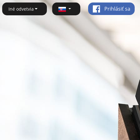
Prihlásiť sa
Iné odvetvia