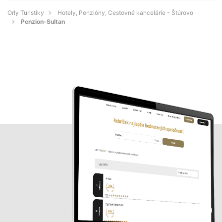
Orly Turistiky
Hotely, Penzióny, Cestovné kancelárie - Štúrovo
Penzion-Sultan