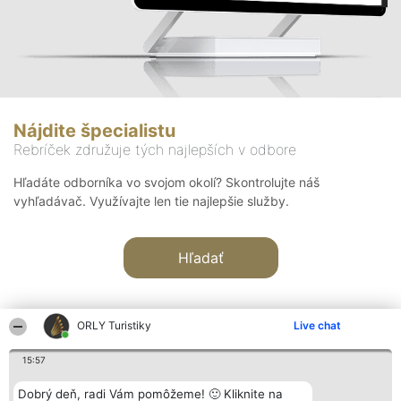
Nájdite špecialistu
Rebríček združuje tých najlepších v odbore
Hľadáte odborníka vo svojom okolí? Skontrolujte náš
vyhľadávač. Využívajte len tie najlepšie služby.
Hľadať
ORLY Turistiky
Live chat
15:57
Organizátor hodnotenia
Hodnotenie
Kontakt
Dobrý deň, radi Vám pomôžeme! 🙂 Kliknite na