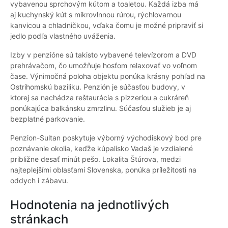
vybavenou sprchovým kútom a toaletou. Každá izba má
aj kuchynský kút s mikrovlnnou rúrou, rýchlovarnou
kanvicou a chladničkou, vďaka čomu je možné pripraviť si
jedlo podľa vlastného uváženia.
Izby v penzióne sú takisto vybavené televízorom a DVD
prehrávačom, čo umožňuje hosťom relaxovať vo voľnom
čase. Výnimočná poloha objektu ponúka krásny pohľad na
Ostrihomskú baziliku. Penzión je súčasťou budovy, v
ktorej sa nachádza reštaurácia s pizzeriou a cukráreň
ponúkajúca balkánsku zmrzlinu. Súčasťou služieb je aj
bezplatné parkovanie.
Penzion-Sultan poskytuje výborný východiskový bod pre
poznávanie okolia, keďže kúpalisko Vadaš je vzdialené
približne desať minút pešo. Lokalita Štúrova, medzi
najteplejšími oblasťami Slovenska, ponúka príležitosti na
oddych i zábavu.
Hodnotenia na jednotlivých
stránkach