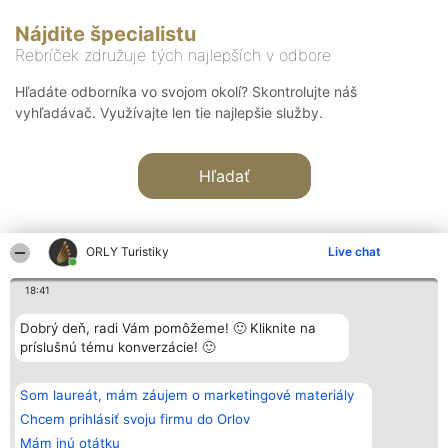
Nájdite špecialistu
Rebríček združuje tých najlepších v odbore
Hľadáte odborníka vo svojom okolí? Skontrolujte náš
vyhľadávač. Využívajte len tie najlepšie služby.
Hľadať
ORLY Turistiky
Live chat
18:41
Organizátor hodnotenia
Hodnotenie
Kontakt
Dobrý deň, radi Vám pomôžeme! 🙂 Kliknite na
Bright Side Solutions sp. z o.
Laureáti
Kontakt
príslušnú tému konverzácie! 🙂
o. sp. k.
Lista
ul. Ruska 22
wszystkich
Wrocław 50-079
Laureatów
Som laureát, mám záujem o marketingové materiály
KRS 0000749100 | Regon
Podmienky
381313360 | NIP 8943132676
Obchodné
Chcem prihlásiť svoju firmu do Orlov
+48 508 492 400
podmienky
Mám inú otátku
Zásady