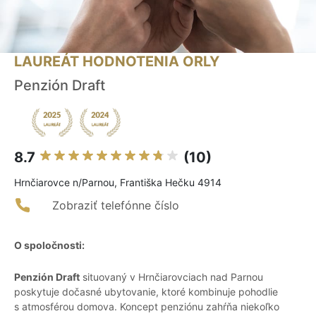
LAUREÁT HODNOTENIA ORLY
Penzión Draft
8.7
(10)
Hrnčiarovce n/Parnou, Františka Hečku 4914
Zobraziť telefónne číslo
O spoločnosti:
Penzión Draft
situovaný v Hrnčiarovciach nad Parnou
poskytuje dočasné ubytovanie, ktoré kombinuje pohodlie
s atmosférou domova. Koncept penziónu zahŕňa niekoľko