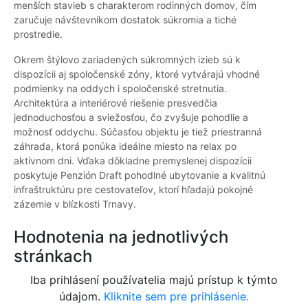
menších stavieb s charakterom rodinných domov, čím
zaručuje návštevníkom dostatok súkromia a tiché
prostredie.
Okrem štýlovo zariadených súkromných izieb sú k
dispozícii aj spoločenské zóny, ktoré vytvárajú vhodné
podmienky na oddych i spoločenské stretnutia.
Architektúra a interiérové riešenie presvedčia
jednoduchosťou a sviežosťou, čo zvyšuje pohodlie a
možnosť oddychu. Súčasťou objektu je tiež priestranná
záhrada, ktorá ponúka ideálne miesto na relax po
aktívnom dni. Vďaka dôkladne premyslenej dispozícii
poskytuje Penzión Draft pohodlné ubytovanie a kvalitnú
infraštruktúru pre cestovateľov, ktorí hľadajú pokojné
zázemie v blízkosti Trnavy.
Hodnotenia na jednotlivých
stránkach
Iba prihlásení používatelia majú prístup k týmto
údajom.
Kliknite sem pre prihlásenie.