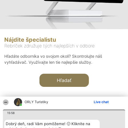
Nájdite špecialistu
Rebríček združuje tých najlepších v odbore
Hľadáte odborníka vo svojom okolí? Skontrolujte náš
vyhľadávač. Využívajte len tie najlepšie služby.
Hľadať
ORLY Turistiky
Live chat
15:58
Organizátor hodnotenia
Hodnotenie
Kontakt
Dobrý deň, radi Vám pomôžeme! 🙂 Kliknite na
Bright Side Solutions sp. z o.
Laureáti
Kontakt