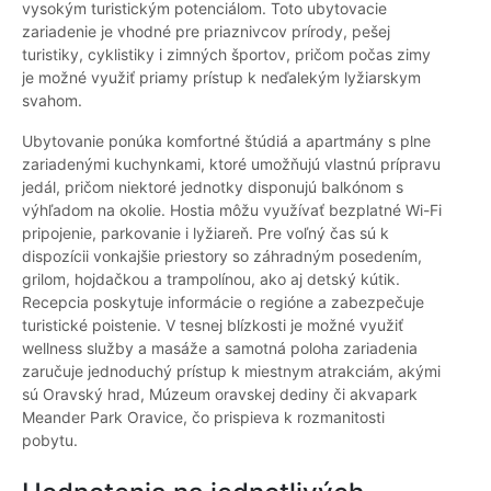
vysokým turistickým potenciálom. Toto ubytovacie
zariadenie je vhodné pre priaznivcov prírody, pešej
turistiky, cyklistiky i zimných športov, pričom počas zimy
je možné využiť priamy prístup k neďalekým lyžiarskym
svahom.
Ubytovanie ponúka komfortné štúdiá a apartmány s plne
zariadenými kuchynkami, ktoré umožňujú vlastnú prípravu
jedál, pričom niektoré jednotky disponujú balkónom s
výhľadom na okolie. Hostia môžu využívať bezplatné Wi-Fi
pripojenie, parkovanie i lyžiareň. Pre voľný čas sú k
dispozícii vonkajšie priestory so záhradným posedením,
grilom, hojdačkou a trampolínou, ako aj detský kútik.
Recepcia poskytuje informácie o regióne a zabezpečuje
turistické poistenie. V tesnej blízkosti je možné využiť
wellness služby a masáže a samotná poloha zariadenia
zaručuje jednoduchý prístup k miestnym atrakciám, akými
sú Oravský hrad, Múzeum oravskej dediny či akvapark
Meander Park Oravice, čo prispieva k rozmanitosti
pobytu.