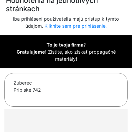
Hodnotenia na jednotlivých
stránkach
Iba prihlásení používatelia majú prístup k týmto
údajom.
Kliknite sem pre prihlásenie.
To je tvoja firma
?
Gratulujeme!
Zistite, ako získať propagačné
materiály!
Zuberec
Pribiské 742