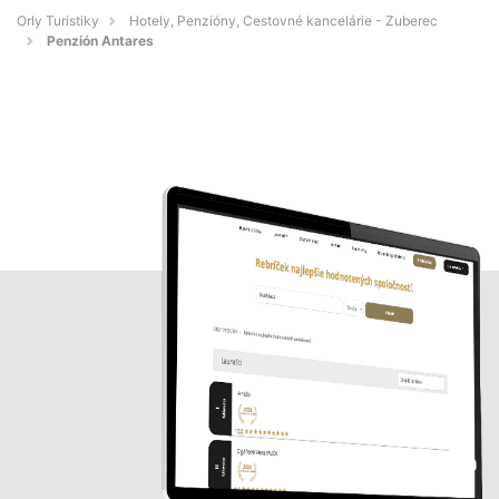
Orly Turistiky
Hotely, Penzióny, Cestovné kancelárie - Zuberec
Penzión Antares