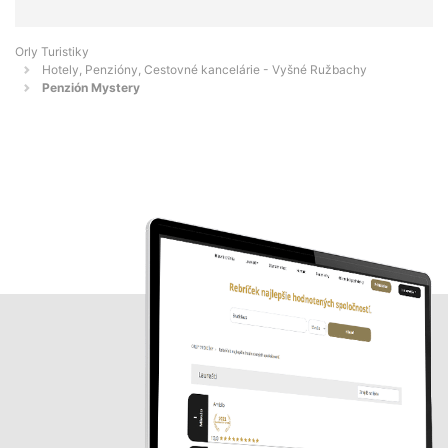
Orly Turistiky
Hotely, Penzióny, Cestovné kancelárie - Vyšné Ružbachy
Penzión Mystery