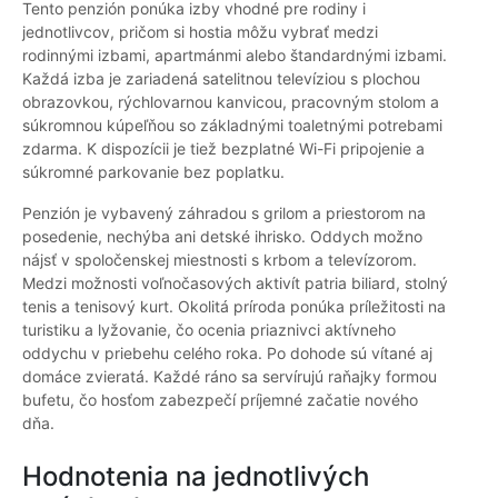
Tento penzión ponúka izby vhodné pre rodiny i
jednotlivcov, pričom si hostia môžu vybrať medzi
rodinnými izbami, apartmánmi alebo štandardnými izbami.
Každá izba je zariadená satelitnou televíziou s plochou
obrazovkou, rýchlovarnou kanvicou, pracovným stolom a
súkromnou kúpeľňou so základnými toaletnými potrebami
zdarma. K dispozícii je tiež bezplatné Wi-Fi pripojenie a
súkromné parkovanie bez poplatku.
Penzión je vybavený záhradou s grilom a priestorom na
posedenie, nechýba ani detské ihrisko. Oddych možno
nájsť v spoločenskej miestnosti s krbom a televízorom.
Medzi možnosti voľnočasových aktivít patria biliard, stolný
tenis a tenisový kurt. Okolitá príroda ponúka príležitosti na
turistiku a lyžovanie, čo ocenia priaznivci aktívneho
oddychu v priebehu celého roka. Po dohode sú vítané aj
domáce zvieratá. Každé ráno sa servírujú raňajky formou
bufetu, čo hosťom zabezpečí príjemné začatie nového
dňa.
Hodnotenia na jednotlivých