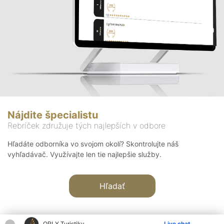
Nájdite špecialistu
Rebríček združuje tých najlepších v odbore
Hľadáte odborníka vo svojom okolí? Skontrolujte náš
vyhľadávač. Využívajte len tie najlepšie služby.
Hľadať
ORLY Turistiky
Live chat