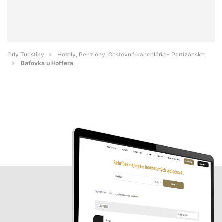
Orly Turistiky
Hotely, Penzióny, Cestovné kancelárie - Partizánske
Baťovka u Hoffera