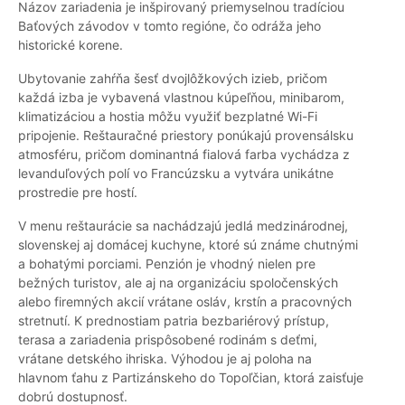
Názov zariadenia je inšpirovaný priemyselnou tradíciou
Baťových závodov v tomto regióne, čo odráža jeho
historické korene.
Ubytovanie zahŕňa šesť dvojlôžkových izieb, pričom
každá izba je vybavená vlastnou kúpeľňou, minibarom,
klimatizáciou a hostia môžu využiť bezplatné Wi-Fi
pripojenie. Reštauračné priestory ponúkajú provensálsku
atmosféru, pričom dominantná fialová farba vychádza z
levanduľových polí vo Francúzsku a vytvára unikátne
prostredie pre hostí.
V menu reštaurácie sa nachádzajú jedlá medzinárodnej,
slovenskej aj domácej kuchyne, ktoré sú známe chutnými
a bohatými porciami. Penzión je vhodný nielen pre
bežných turistov, ale aj na organizáciu spoločenských
alebo firemných akcií vrátane osláv, krstín a pracovných
stretnutí. K prednostiam patria bezbariérový prístup,
terasa a zariadenia prispôsobené rodinám s deťmi,
vrátane detského ihriska. Výhodou je aj poloha na
hlavnom ťahu z Partizánskeho do Topoľčian, ktorá zaisťuje
dobrú dostupnosť.