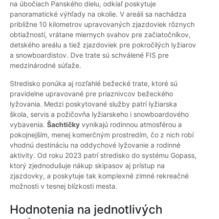
na úbočiach Panského dielu, odkiaľ poskytuje
panoramatické výhľady na okolie. V areáli sa nachádza
približne 10 kilometrov upravovaných zjazdoviek rôznych
obtiažností, vrátane miernych svahov pre začiatočníkov,
detského areálu a tiež zjazdoviek pre pokročilých lyžiarov
a snowboardistov. Dve trate sú schválené FIS pre
medzinárodné súťaže.
Stredisko ponúka aj rozľahlé bežecké trate, ktoré sú
pravidelne upravované pre priaznivcov bežeckého
lyžovania. Medzi poskytované služby patrí lyžiarska
škola, servis a požičovňa lyžiarskeho i snowboardového
vybavenia.
Šachtičky
vynikajú rodinnou atmosférou a
pokojnejším, menej komerčným prostredím, čo z nich robí
vhodnú destináciu na oddychové lyžovanie a rodinné
aktivity. Od roku 2023 patrí stredisko do systému Gopass,
ktorý zjednodušuje nákup skipasov aj prístup na
zjazdovky, a poskytuje tak komplexné zimné rekreačné
možnosti v tesnej blízkosti mesta.
Hodnotenia na jednotlivých