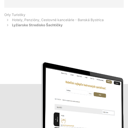
Orly Turistiky
Hotely, Penzióny, Cestovné kancelárie - Banská Bystrica
Lyžiarske Stredisko Šachtičky