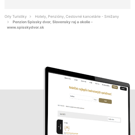
Orly Turistiky
Hotely, Penzióny, Cestovné kancelárie - Smižany
Penzion Spissky dvor, Slovensky raj a okolie -
www.spisskydvor.sk