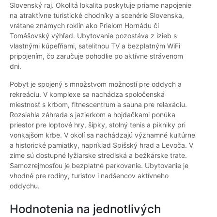
Slovenský raj. Okolitá lokalita poskytuje priame napojenie
na atraktívne turistické chodníky a scenérie Slovenska,
vrátane známych roklín ako Prielom Hornádu či
Tomášovský výhľad. Ubytovanie pozostáva z izieb s
vlastnými kúpeľňami, satelitnou TV a bezplatným WiFi
pripojením, čo zaručuje pohodlie po aktívne strávenom
dni.
Pobyt je spojený s množstvom možností pre oddych a
rekreáciu. V komplexe sa nachádza spoločenská
miestnosť s krbom, fitnescentrum a sauna pre relaxáciu.
Rozsiahla záhrada s jazierkom a hojdačkami ponúka
priestor pre loptové hry, šípky, stolný tenis a pikniky pri
vonkajšom krbe. V okolí sa nachádzajú významné kultúrne
a historické pamiatky, napríklad Spišský hrad a Levoča. V
zime sú dostupné lyžiarske strediská a bežkárske trate.
Samozrejmosťou je bezplatné parkovanie. Ubytovanie je
vhodné pre rodiny, turistov i nadšencov aktívneho
oddychu.
Hodnotenia na jednotlivých