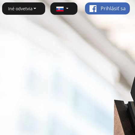
Prihlásiť sa
Iné odvetvia