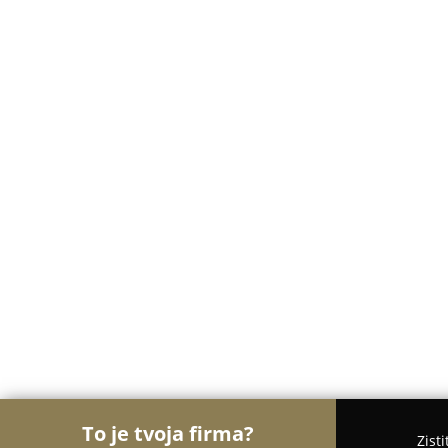
To je tvoja firma?
Zist