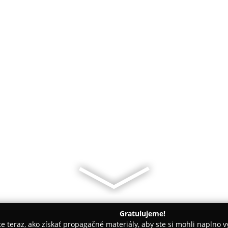
Gratulujeme!
ite teraz, ako získať propagačné materiály, aby ste si mohli naplno 