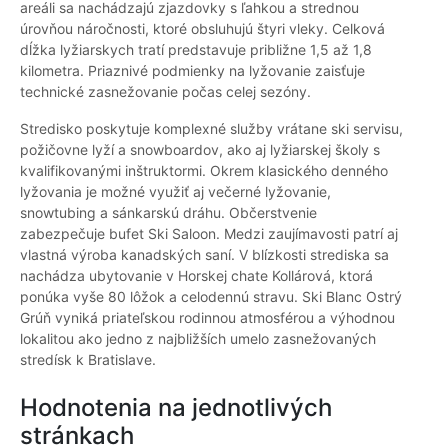
areáli sa nachádzajú zjazdovky s ľahkou a strednou
úrovňou náročnosti, ktoré obsluhujú štyri vleky. Celková
dĺžka lyžiarskych tratí predstavuje približne 1,5 až 1,8
kilometra. Priaznivé podmienky na lyžovanie zaisťuje
technické zasnežovanie počas celej sezóny.
Stredisko poskytuje komplexné služby vrátane ski servisu,
požičovne lyží a snowboardov, ako aj lyžiarskej školy s
kvalifikovanými inštruktormi. Okrem klasického denného
lyžovania je možné využiť aj večerné lyžovanie,
snowtubing a sánkarskú dráhu. Občerstvenie
zabezpečuje bufet Ski Saloon. Medzi zaujímavosti patrí aj
vlastná výroba kanadských saní. V blízkosti strediska sa
nachádza ubytovanie v Horskej chate Kollárová, ktorá
ponúka vyše 80 lôžok a celodennú stravu. Ski Blanc Ostrý
Grúň vyniká priateľskou rodinnou atmosférou a výhodnou
lokalitou ako jedno z najbližších umelo zasnežovaných
stredísk k Bratislave.
Hodnotenia na jednotlivých
stránkach