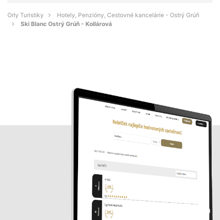
Orly Turistiky
Hotely, Penzióny, Cestovné kancelárie - Ostrý Grúň
Ski Blanc Ostrý Grúň - Kollárová