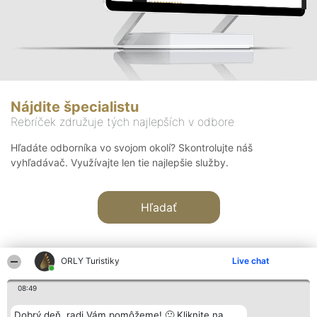
Nájdite špecialistu
Rebríček združuje tých najlepších v odbore
Hľadáte odborníka vo svojom okolí? Skontrolujte náš
vyhľadávač. Využívajte len tie najlepšie služby.
Hľadať
ORLY Turistiky
Live chat
08:49
Organizátor hodnotenia
Hodnotenie
Kontakt
Dobrý deň, radi Vám pomôžeme! 🙂 Kliknite na