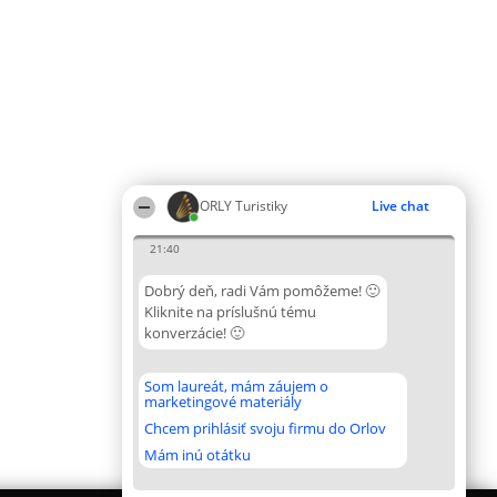
ORLY Turistiky
Live chat
21:40
Dobrý deň, radi Vám pomôžeme! 🙂
Kliknite na príslušnú tému
konverzácie! 🙂
Som laureát, mám záujem o
marketingové materiály
Chcem prihlásiť svoju firmu do Orlov
Mám inú otátku