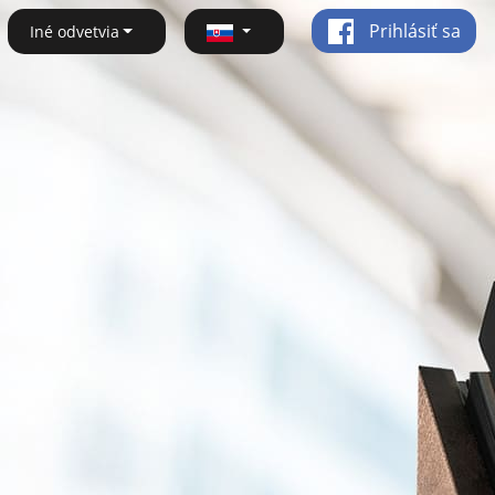
Prihlásiť sa
Iné odvetvia