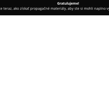
Gratulujeme!
ite teraz, ako získať propagačné materiály, aby ste si mohli naplno 
rie - Liptovská Teplá
Penzión Family Bešeňová
O spoločnosti:
Penzión Family Bešeňová
sa na
významného regiónu Slovenska
atmosférou a je vyhľadávaný pr
tichom prostredí v blízkosti po
atmosfére. Klienti oceňujú šir
rôzne potreby návštevníkov.
Jednou z hlavných predností Pe
približne 2 kilometre od term
čomu ponúka vhodnú základňu n
poskytuje spoločenskú miestnos