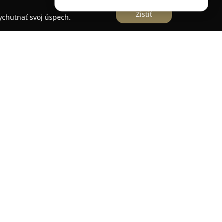
Zistiť
vychutnať svoj úspech.
chádza v obci Liptovská Teplá v centre Liptova,
. Tento penzión je známy svojou rodinnou
edovšetkým rodinami s deťmi. Je situovaný v
toka Teplianka, čo prispieva k jeho príjemnej
oký výber ubytovacích možností, ktoré uspokoja
nziónu Family je jeho výhodná poloha, len
álneho kúpaliska Thermal Park Bešeňová, vďaka
a odpočinok a rekreáciu pri vode. Objekt
ť, rozľahlú záhradu s grilom a bezplatné Wi-Fi