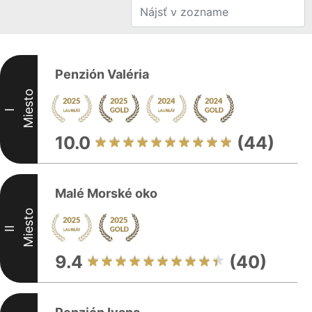
Penzión Valéria
Miesto
I
10.0
(44)
Malé Morské oko
Miesto
II
9.4
(40)