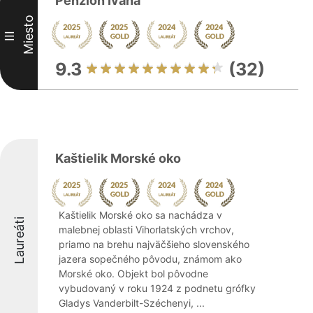
Penzión Ivana
Miesto
III
9.3
(32)
Kaštielik Morské oko
Kaštielik Morské oko sa nachádza v
Laureáti
malebnej oblasti Vihorlatských vrchov,
priamo na brehu najväčšieho slovenského
jazera sopečného pôvodu, známom ako
Morské oko. Objekt bol pôvodne
vybudovaný v roku 1924 z podnetu grófky
Gladys Vanderbilt-Széchenyi, ...