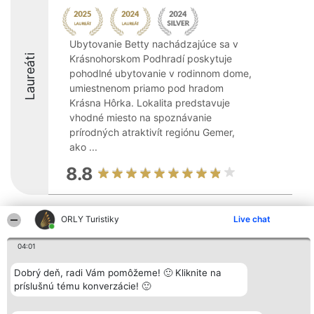
Ubytovanie Betty nachádzajúce sa v
Laureáti
Krásnohorskom Podhradí poskytuje
pohodlné ubytovanie v rodinnom dome,
umiestnenom priamo pod hradom
Krásna Hôrka. Lokalita predstavuje
vhodné miesto na spoznávanie
prírodných atraktivít regiónu Gemer,
ako ...
8.8
ORLY Turistiky
Live chat
Organizátor hodnotenia
Hodnotenie
Kontakt
Bright Side Solutions sp. z o.
Laureáti
Kontakt
o. sp. k.
Lista
04:01
ul. Ruska 22
wszystkich
Wrocław 50-079
Laureatów
Dobrý deň, radi Vám pomôžeme! 🙂 Kliknite na
KRS 0000749100 | Regon
Podmienky
príslušnú tému konverzácie! 🙂
381313360 | NIP 8943132676
Obchodné
+48 508 492 400
podmienky
Zásady