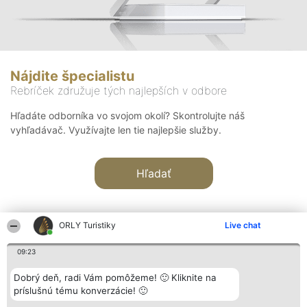
Nájdite špecialistu
Rebríček združuje tých najlepších v odbore
Hľadáte odborníka vo svojom okolí? Skontrolujte náš
vyhľadávač. Využívajte len tie najlepšie služby.
Hľadať
ORLY Turistiky
Live chat
09:23
Organizátor hodnotenia
Hodnotenie
Kontakt
Dobrý deň, radi Vám pomôžeme! 🙂 Kliknite na
Bright Side Solutions sp. z o.
Laureáti
Kontakt
príslušnú tému konverzácie! 🙂
o. sp. k.
Lista
ul. Ruska 22
wszystkich