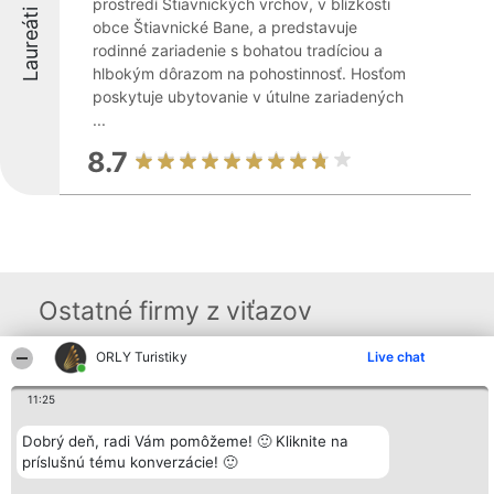
prostredí Štiavnických vrchov, v blízkosti
Laureáti
obce Štiavnické Bane, a predstavuje
rodinné zariadenie s bohatou tradíciou a
hlbokým dôrazom na pohostinnosť. Hosťom
poskytuje ubytovanie v útulne zariadených
...
8.7
Ostatné firmy z viťazov
ORLY Turistiky
Live chat
Organizátor hodnotenia
Hodnotenie
Kontakt
11:25
Bright Side Solutions sp. z o.
Laureáti
Kontakt
o. sp. k.
Lista
ul. Ruska 22
wszystkich
Dobrý deň, radi Vám pomôžeme! 🙂 Kliknite na
Wrocław 50-079
Laureatów
príslušnú tému konverzácie! 🙂
KRS 0000749100 | Regon
Podmienky
381313360 | NIP 8943132676
Obchodné