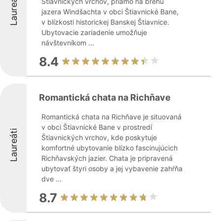
Laureáti
Štiavnických vrchov, priamo na brehu
jazera Windšachta v obci Štiavnické Bane,
v blízkosti historickej Banskej Štiavnice.
Ubytovacie zariadenie umožňuje
návštevníkom ...
8.4
Romantická chata na Richňave
Romantická chata na Richňave je situovaná
v obci Štiavnické Bane v prostredí
Laureáti
Štiavnických vrchov, kde poskytuje
komfortné ubytovanie blízko fascinujúcich
Richňavských jazier. Chata je pripravená
ubytovať štyri osoby a jej vybavenie zahŕňa
dve ...
8.7