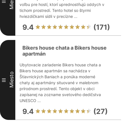
Miesto
II
voľbu pre hostí, ktorí uprednostňujú oddych v
tichom prostredí. Tento hotel so štyrmi
hviezdičkami sídli v precízne ...
9.4
(171)
Bikers house chata a Bikers house
apartmán
Ubytovacie zariadenie Bikers house chata a
Bikers house apartmán sa nachádza v
Miesto
Štiavnických Baniach a ponúka moderné
III
chaty aj apartmány situované v malebnom
prírodnom prostredí. Tento objekt v obci
zapísanej na zozname svetového dedičstva
UNESCO ...
9.4
(27)