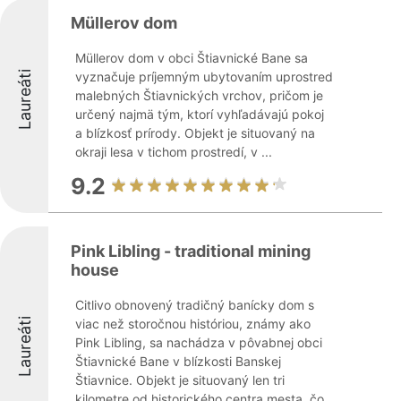
Müllerov dom
Müllerov dom v obci Štiavnické Bane sa
Laureáti
vyznačuje príjemným ubytovaním uprostred
malebných Štiavnických vrchov, pričom je
určený najmä tým, ktorí vyhľadávajú pokoj
a blízkosť prírody. Objekt je situovaný na
okraji lesa v tichom prostredí, v ...
9.2
Pink Libling - traditional mining
house
Citlivo obnovený tradičný banícky dom s
Laureáti
viac než storočnou históriou, známy ako
Pink Libling, sa nachádza v pôvabnej obci
Štiavnické Bane v blízkosti Banskej
Štiavnice. Objekt je situovaný len tri
kilometre od historického centra mesta, čo