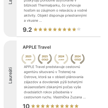
poskytujú pohodlné ubytovanie v
blízkosti Thermalparku, čo vyhovuje
hosťom so záujmom o relaxáciu a vodné
aktivity. Objekt disponuje priestrannými
a vkusne ...
9.2
APPLE Travel
APPLE Travel predstavuje cestovnú
Laureáti
agentúru situovanú v Trstenej na
Ostrove, ktorá sa v oblasti plánovania
zájazdov a dovoleniek pýši bohatými
skúsenosťami získanými počas vyše
dvadsiatich rokov pôsobenia v
cestovnom ruchu. Vlastníčka Zuzana ...
10