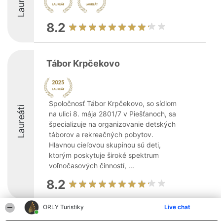
Laureáti
8.2
Tábor Krpčekovo
Spoločnosť Tábor Krpčekovo, so sídlom
Laureáti
na ulici 8. mája 2801/7 v Piešťanoch, sa
špecializuje na organizovanie detských
táborov a rekreačných pobytov.
Hlavnou cieľovou skupinou sú deti,
ktorým poskytuje široké spektrum
voľnočasových činností, ...
8.2
ORLY Turistiky
Live chat
Organizátor hodnotenia
Hodnotenie
Kontakt